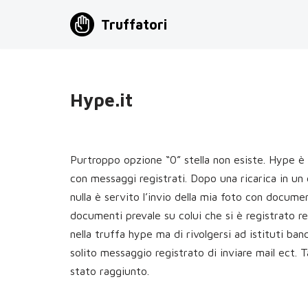
Truffatori
Vai
al
contenuto
Hype.it
Purtroppo opzione “0” stella non esiste. Hype è un
con messaggi registrati. Dopo una ricarica in un 
nulla è servito l’invio della mia foto con docum
documenti prevale su colui che si è registrato r
nella truffa hype ma di rivolgersi ad istituti ban
solito messaggio registrato di inviare mail ect. T
stato raggiunto.