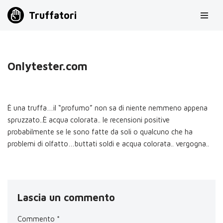
Truffatori
Vai
al
contenuto
Onlytester.com
È una truffa…il “profumo” non sa di niente nemmeno appena
spruzzato..È acqua colorata.. le recensioni positive
probabilmente se le sono fatte da soli o qualcuno che ha
problemi di olfatto…buttati soldi e acqua colorata.. vergogna..
Lascia un commento
Commento
*