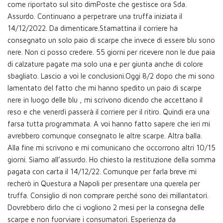
come riportato sul sito dimPoste che gestisce ora Sda.
Assurdo. Continuano a perpetrare una truffa iniziata il
14/12/2022. Da dimenticare.Stamattina il corriere ha
consegnato un solo paio di scarpe che invece di essere blu sono
nere. Non ci posso credere. 55 giorni per ricevere non le due paia
di calzature pagate ma solo una e per giunta anche di colore
sbagliato. Lascio a voi le conclusioni.Oggi 8/2 dopo che mi sono
lamentato del fatto che mi hanno spedito un paio di scarpe
nere in luogo delle blu , mi scrivono dicendo che accettano il
reso e che venerdì passerà il corriere per il ritiro. Quindi era una
farsa tutta programmata. A voi hanno fatto sapere che ieri mi
avrebbero comunque consegnato le altre scarpe. Altra balla.
Alla fine mi scrivono e mi comunicano che occorrono altri 10/15
giorni. Siamo all’assurdo. Ho chiesto la restituzione della somma
pagata con carta il 14/12/22. Comunque per farla breve mi
recherò in Questura a Napoli per presentare una querela per
truffa. Consiglio di non comprare perché sono dei millantatori.
Dovrebbero dirlo che ci vogliono 2 mesi per la consegna delle
scarpe e non fuorviare i consumatori. Esperienza da