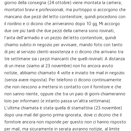
giorno della consegna (24 ottobre) viene montata la camera,
montatori bravi e professionali, ma purtroppo si accorgono che
mancano due pezzi del letto contenitore, quindi procedono con
il riordino e ci dicono che arriveranno dopo 10 gg. Mi accorgo
due ore più tardi che due pezzi della camera sono rovinati,
l’anta dell’armadio e un pezzo del letto contenitore, quindi
chiamo subito in negozio per avvisare, mando foto con tanto
di pec al servizio clienti-assistenza e ci dicono che arrivano tra
tre settimane sia i pezzi mancanti che quelli rovinati. A distanza
di un mese (siamo al 23 novembre) non ho ancora avuto
notizie, abbiamo chiamato 4 volte e inviato tre mail in negozio
(senza avere risposta). Per telefono ci dicono continuamente
che non riescono a mettersi in contatto con il fornitore e che
non sanno niente, oppure che tra un paio di giorni chiameranno
loro per informarci (e intanto passa un’altra settimana).
L’ultima chiamata è stata quella di stamattina (23 novembre)
dopo una mail del giorno prima ignorata, dove ci dicono che il
fornitore ancora non risponde per questo non ci hanno risposto
per mail, ma sicuramente in serata avranno notizie, al limite