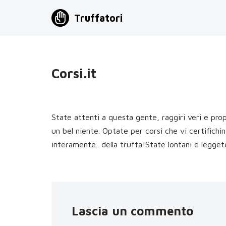
Truffatori
Vai
al
contenuto
Corsi.it
State attenti a questa gente, raggiri veri e pro
un bel niente. Optate per corsi che vi certifichin
interamente.. della truffa!State lontani e leggete 
Lascia un commento