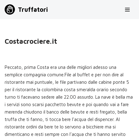
Truffatori
Vai
al
contenuto
Costacrociere.it
Peccato, prima Costa era una delle migliori adesso una
semplice compagnia comune.File al buffet e per non dire al
ristorante mai puntuale, le file partivano dalle cabine ponte 5
per il ristorante la colombina costa smeralda orario secondo
turno ti facevano sedere alle 22.00 assurdo. La nave è bella ma
i servizi sono scarsi pacchetto bevute e poi quando vai a fare
merenda chiudono il banco delle bevute e resti fregato, bella
truffa che ti fanno, ti tocca bere l’acqua del dispencer. Al
ristorante ordini da bere te lo servono a bicchiere ma si
dimenticano e resti sempre con l’acqua che ti hanno servito