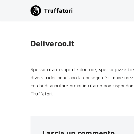
Truffatori
Vai
al
contenuto
Deliveroo.it
Spesso ritardi sopra le due ore, spesso pizze 
diversi rider annullano la consegna è rimane mez
cerchi di annullare ordini in ritardo non rispondo
Truffatori.
Lascia un commento