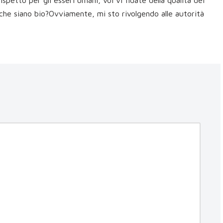
spetto per gli esseri umani, voi vi fidate della qualità dei
che siano bio?Ovviamente, mi sto rivolgendo alle autorità