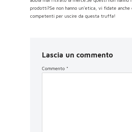
abbia mai ritirato la merce.Se questi non hanno ri
prodotti?Se non hanno un’etica, vi fidate anche 
competenti per uscire da questa truffa!
Lascia un commento
Commento
*