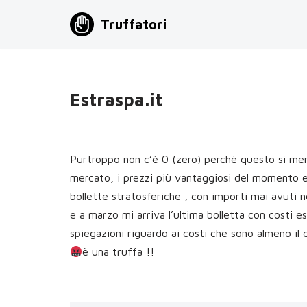
Truffatori
Vai
al
contenuto
Estraspa.it
Purtroppo non c’è 0 (zero) perchè questo si meri
mercato, i prezzi più vantaggiosi del momento e 
bollette stratosferiche , con importi mai avuti 
e a marzo mi arriva l’ultima bolletta con costi es
spiegazioni riguardo ai costi che sono almeno il 
è una truffa !!