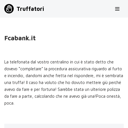
Truffatori
Vai
al
contenuto
Fcabank.it
La telefonata dal vostro centralino in cui è stato detto che
dovevo “completare” la procedura assicurativa riguardo al furto
e incendio, dandomi anche fretta nel rispondere, mi è sembrata
una truffa! Il caso ha voluto che ho dovuto mettere giù perché
avevo da fare e per fortuna! Sarebbe stata un ulteriore polizza
da fare a parte, calcolando che ne avevo già una!Poca onestà,
poca.