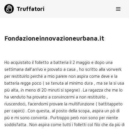
Truffatori
Vai
al
contenuto
Fondazioneinnovazioneurbana.it
Ho acquistato il folletto a batteria il 2 maggio e dopo una
settimana dall’arrivo e provato a casa , ho scritto alla vorwerk
per restituirlo perchè a mio parere non aspira come deve e la
batteria regge poco ( se tenuta al minimo dura , ma se la si usa
più alta, in meno di 20 minuti si spegne) . La ragazza che me lo
ha venduto ha provato a convincermi a non restituirlo ,
riuscendoci, facendomi provare la multifunzione ( battitappeto
per capirci) . Con questa, al posto della scopa, aspira un pò di
più e mi sono convinta . Purtroppo però non sono per niente
soddisfatta . Non aspira come tutti i folletti col filo che da più di