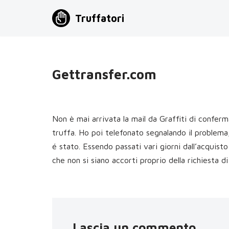
Truffatori
Vai
al
contenuto
Gettransfer.com
Non è mai arrivata la mail da Graffiti di confe
truffa. Ho poi telefonato segnalando il problem
é stato. Essendo passati vari giorni dall’acqui
che non si siano accorti proprio della richiesta di
Lascia un commento