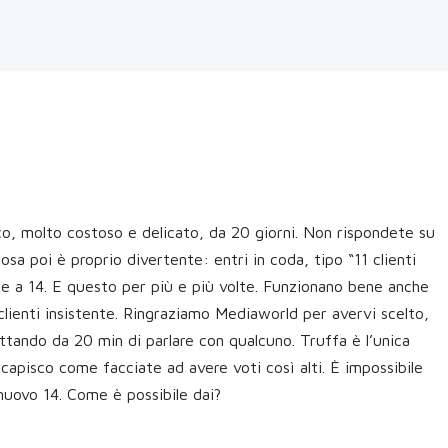
o, molto costoso e delicato, da 20 giorni. Non rispondete su
cosa poi è proprio divertente: entri in coda, tipo “11 clienti
sale a 14. E questo per più e più volte. Funzionano bene anche
 clienti insistente. Ringraziamo Mediaworld per avervi scelto,
ettando da 20 min di parlare con qualcuno. Truffa è l’unica
capisco come facciate ad avere voti così alti. È impossibile
nuovo 14. Come è possibile dai?