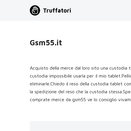
Truffatori
Vai
al
contenuto
Gsm55.it
Acquisto della merce dal loro sito una custodia t
custodia impossibile usarla per il mio tablet.Pell
eliminarle.Chiedo il reso della custodia tablet c
la spedizione del reso che la custodia stessa.Spe
comprate merce da gsm55 ve lo consiglio vivamen