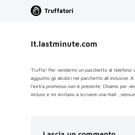
Truffatori
Vai
al
contenuto
It.lastminute.com
Truffa! Per vendermi un pacchetto al telefono v
aggiunto gli alcolici nel pacchetto all inclusive
l’extra promesso non è presente. Chiamo per veri
incluso e mi invitano a scrivere una mail ..,nessu
Lascia un commento