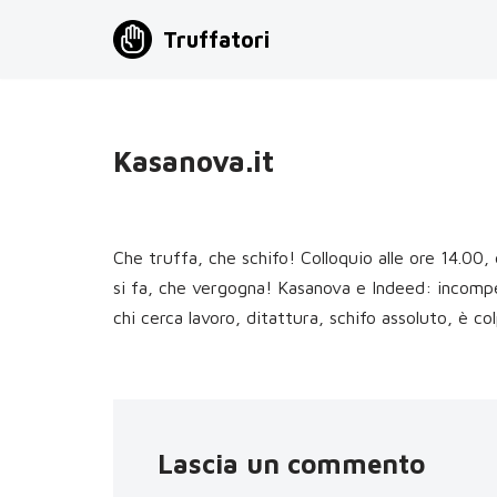
Truffatori
Vai
al
contenuto
Kasanova.it
Che truffa, che schifo! Colloquio alle ore 14.00, 
si fa, che vergogna! Kasanova e Indeed: incompe
chi cerca lavoro, ditattura, schifo assoluto, è co
Lascia un commento