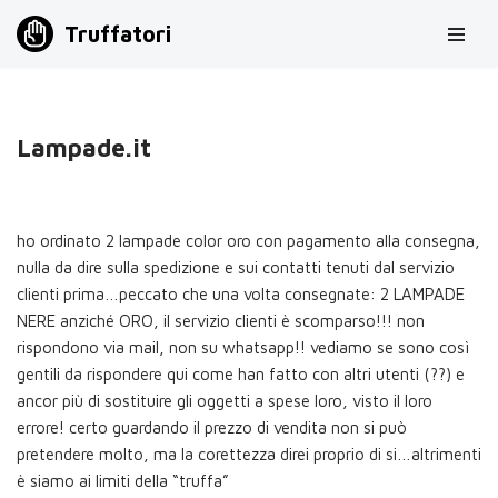
Truffatori
Vai
al
contenuto
Lampade.it
ho ordinato 2 lampade color oro con pagamento alla consegna,
nulla da dire sulla spedizione e sui contatti tenuti dal servizio
clienti prima…peccato che una volta consegnate: 2 LAMPADE
NERE anziché ORO, il servizio clienti è scomparso!!! non
rispondono via mail, non su whatsapp!! vediamo se sono così
gentili da rispondere qui come han fatto con altri utenti (??) e
ancor più di sostituire gli oggetti a spese loro, visto il loro
errore! certo guardando il prezzo di vendita non si può
pretendere molto, ma la corettezza direi proprio di si…altrimenti
è siamo ai limiti della “truffa”