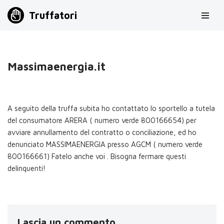
Truffatori
Vai
al
contenuto
Massimaenergia.it
A seguito della truffa subita ho contattato lo sportello a tutela
del consumatore ARERA ( numero verde 800166654) per
avviare annullamento del contratto o conciliazione, ed ho
denunciato MASSIMAENERGIA presso AGCM ( numero verde
800166661) Fatelo anche voi . Bisogna fermare questi
delinquenti!
Lascia un commento