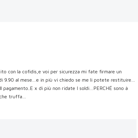
ito con la cofidis,e voi per sicurezza mi fate firmare un
di 9.90 al mese…e in più vi chiedo se me li potete restituire…
Il pagamento..E x di più non ridate I soldi…PERCHÉ sono à
 che truffa…