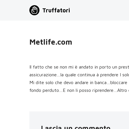
Truffatori
Vai
al
contenuto
Metlife.com
Il fatto che se non mi è andato in porto un prest
assicurazione…la quale continua à prendere I sol
Mi dite solo che devo andare in banca…bloccare 
fondo perduto…E non li posso riprendere…Altro
Lascia un commento