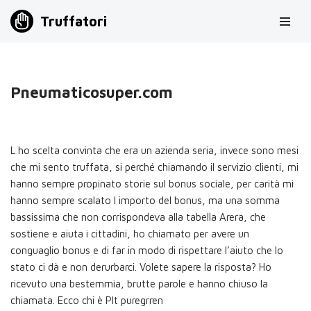
Truffatori
Vai
al
contenuto
Pneumaticosuper.com
L ho scelta convinta che era un azienda seria, invece sono mesi
che mi sento truffata, si perché chiamando il servizio clienti, mi
hanno sempre propinato storie sul bonus sociale, per carità mi
hanno sempre scalato l importo del bonus, ma una somma
bassissima che non corrispondeva alla tabella Arera, che
sostiene e aiuta i cittadini, ho chiamato per avere un
conguaglio bonus e di far in modo di rispettare l’aiuto che lo
stato ci dà e non derurbarci. Volete sapere la risposta? Ho
ricevuto una bestemmia, brutte parole e hanno chiuso la
chiamata. Ecco chi è Plt puregrren