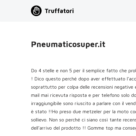
Truffatori
Vai
al
contenuto
Pneumaticosuper.it
Do 4 stelle e non 5 per il semplice fatto che pr
! Dico questo perché dopo aver effettuato l’acq
soprattutto per colpa delle recensioni negative e 
mail mai ricevuta risposta e per telefono solo d
irraggiungibile sono riuscito a parlare con il ven
è stato !!Ho preso due metzeler per la moto con
sollievo. Non so perché ci siano così tante rece
dell’arrivo del prodotto !! Gomme top ma conse