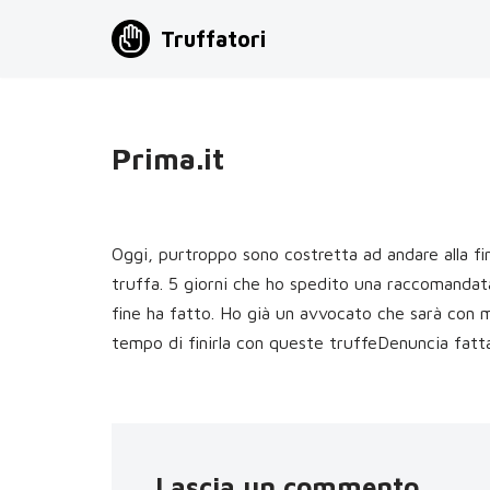
Truffatori
Vai
al
contenuto
Prima.it
Oggi, purtroppo sono costretta ad andare alla fi
truffa. 5 giorni che ho spedito una raccomandat
fine ha fatto. Ho già un avvocato che sarà con m
tempo di finirla con queste truffeDenuncia fatta
Lascia un commento