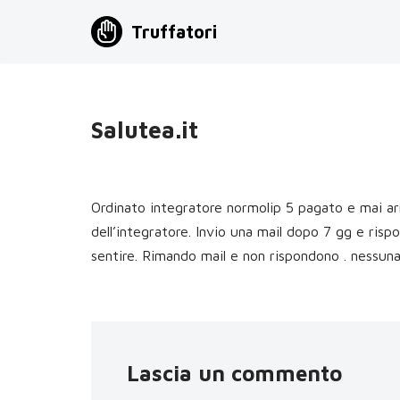
Truffatori
Vai
al
contenuto
Salutea.it
Ordinato integratore normolip 5 pagato e mai arri
dell’integratore. Invio una mail dopo 7 gg e ris
sentire. Rimando mail e non rispondono . nessuna
Lascia un commento