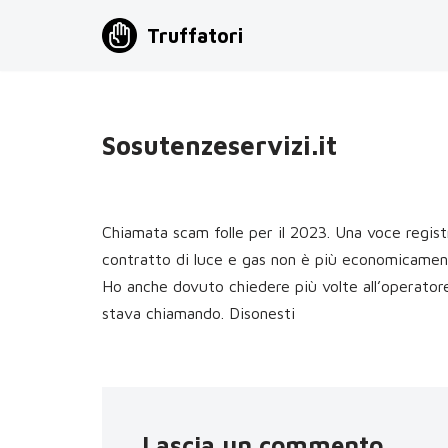
Truffatori
Vai
al
contenuto
Sosutenzeservizi.it
Chiamata scam folle per il 2023. Una voce registra
contratto di luce e gas non è più economicamen
Ho anche dovuto chiedere più volte all’operator
stava chiamando. Disonesti
Lascia un commento