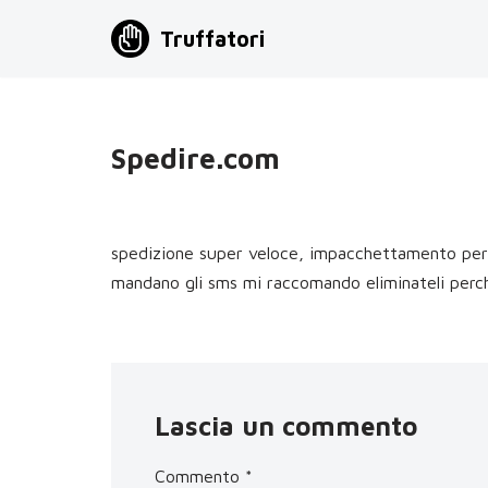
Truffatori
Vai
al
contenuto
Spedire.com
spedizione super veloce, impacchettamento perfe
mandano gli sms mi raccomando eliminateli perch
Lascia un commento
Commento
*