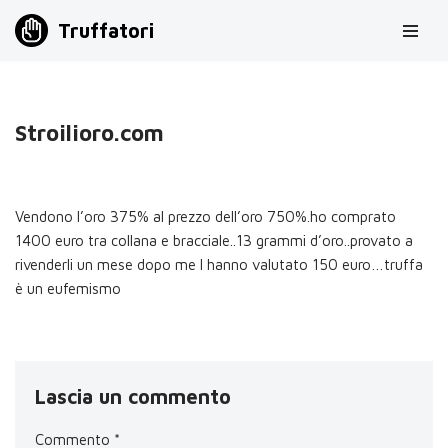
Truffatori
Vai
al
contenuto
Stroilioro.com
Vendono l’oro 375% al prezzo dell’oro 750%.ho comprato
1400 euro tra collana e bracciale..13 grammi d’oro..provato a
rivenderli un mese dopo me l hanno valutato 150 euro…truffa
è un eufemismo
Lascia un commento
Commento
*