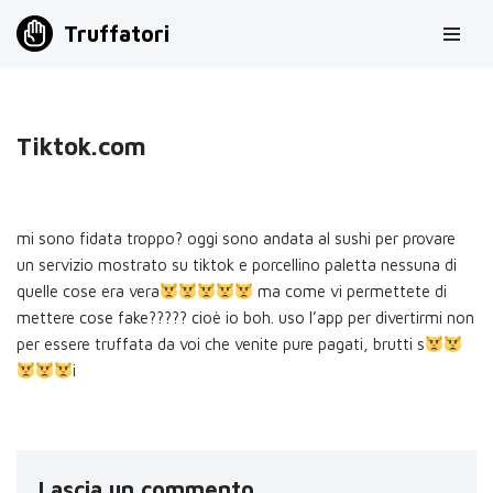
Truffatori
Vai
al
contenuto
Tiktok.com
mi sono fidata troppo? oggi sono andata al sushi per provare
un servizio mostrato su tiktok e porcellino paletta nessuna di
quelle cose era vera
ma come vi permettete di
mettere cose fake????? cioè io boh. uso l’app per divertirmi non
per essere truffata da voi che venite pure pagati, brutti s
i
Lascia un commento