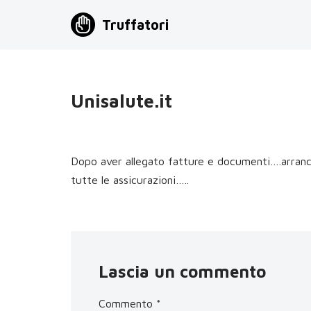
Truffatori
Vai
al
contenuto
Unisalute.it
Dopo aver allegato fatture e documenti….arranc
tutte le assicurazioni…..
Lascia un commento
Commento
*