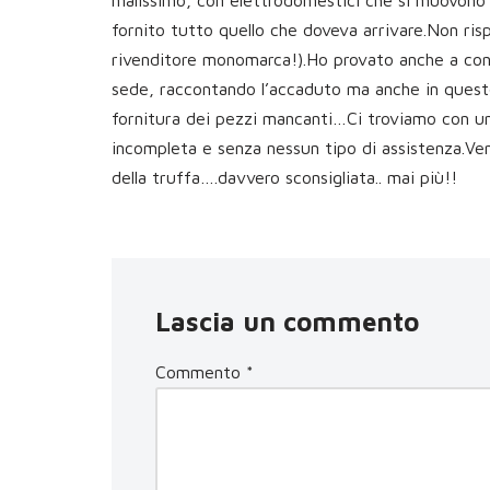
malissimo, con elettrodomestici che si muovono 
fornito tutto quello che doveva arrivare.Non ris
rivenditore monomarca!).Ho provato anche a conta
sede, raccontando l’accaduto ma anche in questo
fornitura dei pezzi mancanti…Ci troviamo con un
incompleta e senza nessun tipo di assistenza.Ven
della truffa….davvero sconsigliata.. mai più!!
Lascia un commento
Commento
*