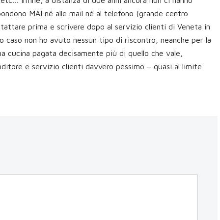
etc… Infine, a distanza di due anni ancora non ci hanno
pondono MAI né alle mail né al telefono (grande centro
ttare prima e scrivere dopo al servizio clienti di Veneta in
 caso non ho avuto nessun tipo di riscontro, neanche per la
a cucina pagata decisamente più di quello che vale,
ditore e servizio clienti davvero pessimo – quasi al limite