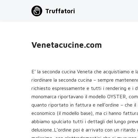
Truffatori
Vai
al
contenuto
Venetacucine.com
E’ la seconda cucina Veneta che acquistiamo e l
riordinare la seconda cucina – sempre mantenen
richiesto espressamente e tutti i rendering e i d
monomarca riportavano il modello OYSTER, come
quanto riportato in fattura e nell’ordine – che i
economico (il modello base), ma ci hanno fattura
abbiamo spulciato tutti i dettagli del lungo prev
delusione..L’ordine poi è arrivato con un ritardo 