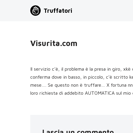
Truffatori
Vai
al
contenuto
Visurita.com
Il servizio c’è, il problema è la presa in giro, xk
conferma dove in basso, in piccolo, c’è scritto k
mese…. Se questo non è truffare… X fortuna nn ave
loro richiesta di addebito AUTOMATICA sul mio
Lascia un commento