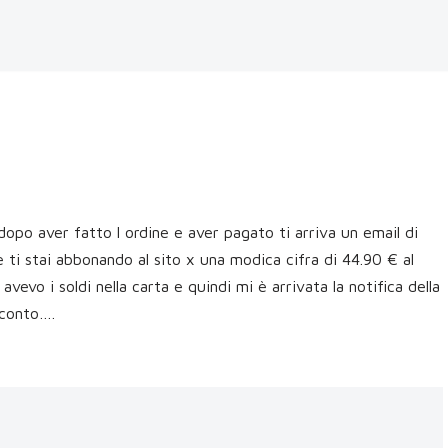
è dopo aver fatto l ordine e aver pagato ti arriva un email di
e ti stai abbonando al sito x una modica cifra di 44.90 € al
vo i soldi nella carta e quindi mi è arrivata la notifica della
 conto….